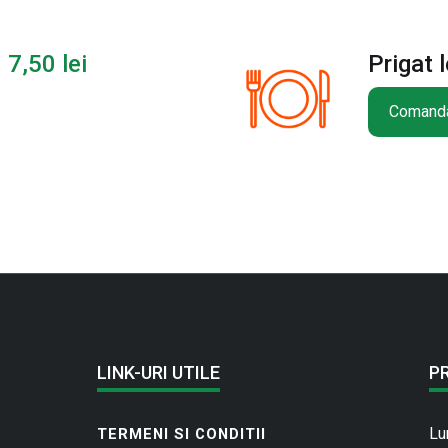
l
7,50
lei
Prigat 
Comand
LINK-URI UTILE
P
Lu
TERMENI SI CONDITII