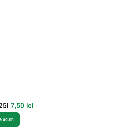
25l
7,50
lei
a acum