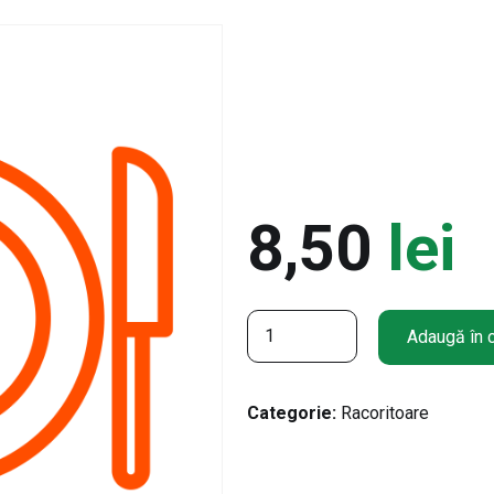
8,50
lei
C
Adaugă în 
a
n
t
Categorie:
Racoritoare
i
t
a