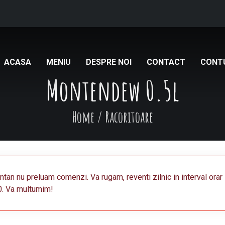
ACASA
MENIU
DESPRE NOI
CONTACT
CONT
Montendew 0.5l
Home
/
Racoritoare
an nu preluam comenzi. Va rugam, reventi zilnic in interval orar
0. Va multumim!