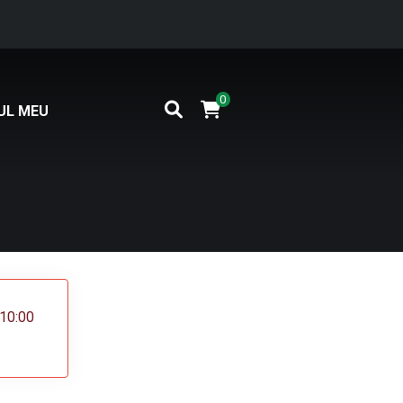
0
UL MEU
 10:00