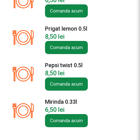
6,50
lei
d
a
Comanda acum
0
.
Prigat lemon 0.5l
2
8,50
lei
5
l
Comanda acum
Pepsi twist 0.5l
8,50
lei
Comanda acum
Mirinda 0.33l
6,50
lei
Comanda acum