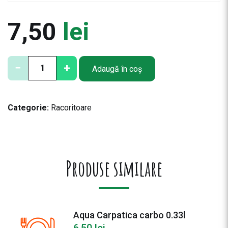
7,50
lei
C
−
+
Adaugă în coș
a
n
t
Categorie:
Racoritoare
i
t
a
t
e
Produse similare
M
i
r
i
Aqua Carpatica carbo 0.33l
n